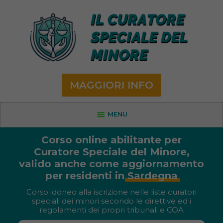
MAGGIORI INFO
MENU
Corso online abilitante per
Curatore Speciale del Minore,
valido anche come aggiornamento
per residenti in
Sardegna
Corso idoneo alla iscrizione nelle liste curatori
speciali dei minori secondo le direttive ed i
regolamenti dei propri tribunali e COA