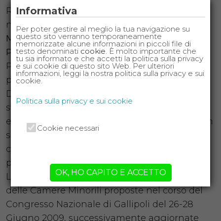
Informativa
Revoca e modifica del provvedimento di
nomina.
Per poter gestire al meglio la tua navigazione su
questo sito verranno temporaneamente
MODULO 4
memorizzate alcune informazioni in piccoli file di
testo denominati
cookie
. È molto importante che
POTERI DEL CURATORE SPECIALE
tu sia informato e che accetti la politica sulla privacy
Potere di rappresentanza sostanziale e
e sui cookie di questo sito Web. Per ulteriori
informazioni, leggi la nostra politica sulla privacy e sui
processuale.
cookie.
Doveri del curatore speciale del minore nello
Politica sulla privacy e sui cookie
svolgimento dell’incarico. Breve guida
elaborata dal Consiglio Nazionale Forense con
Cookie necessari
specifiche raccomandazioni per l’avvocato
curatore di minori nello svolgimento del
proprio incarico.
OK, HO CAPITO E ACCETTO
Linee Guida proposte dall’Unione Nazionali
delle Camere Minorili proposte nel corso del
Congresso Nazionale di Gallipoli del 26-28
Giugno 2009, successivamente aggiornate